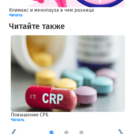
Климакс и менопауза в чем разница
Читать
Читайте также
Повышение СРБ
К
Читать
Ч
1
2
3