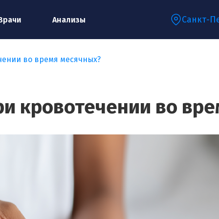
Санкт-П
Врачи
Анализы
чении во время месячных?
Запишитесь на консультацию к
специалисту
ри кровотечении во вр
Ваше имя:*
Ваш телефон:*
Ваш e-mail:*