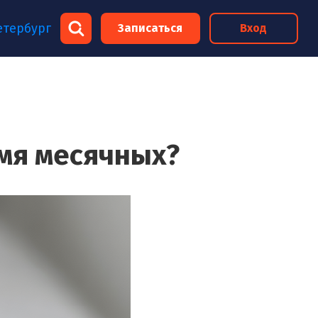
×
етербург
Записаться
Вход
×
емя месячных?