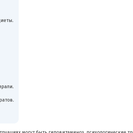
диеты.
ирали.
ратов.
руациях могут быть гиповитаминоз, психологические т