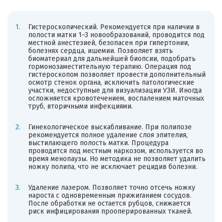
Гистероскопический. Рекомендуется при наличии в
полости матки 1−3 новообразований, проводится под
местной анестезией, безопасен при гипертонии,
болезнях сердца, ишемии. Позволяет взять
биоматериал для дальнейшей биопсии, подобрать
гормонозаместительную терапию. Операция под
гистероскопом позволяет провести дополнительный
осмотр стенок органа, исключить патологические
участки, недоступные для визуализации УЗИ. Иногда
осложняется кровотечением, воспалением маточных
труб, вторичными инфекциями.
Гинекологическое выскабливание. При полипозе
рекомендуется полное удаление слоя эпителия,
выстилающего полость матки. Процедура
проводится под местным наркозом, используется во
время менопаузы. Но методика не позволяет удалить
ножку полипа, что не исключает рецидив болезни.
Удаление лазером. Позволяет точно отсечь ножку
нароста с одновременным прижиганием сосудов.
После обработки не остается рубцов, снижается
риск инфицирования прооперированных тканей.