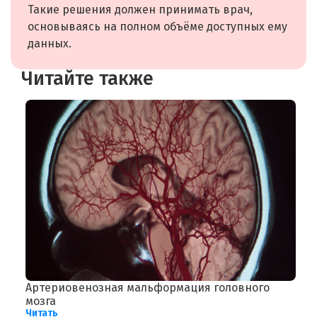
Такие решения должен принимать врач,
основываясь на полном объёме доступных ему
данных.
Читайте также
Артериовенозная мальформация головного
О
мозга
в
Читать
Ч