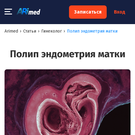
×
Записаться
Вход
Запишитесь на консультацию к
Arimed
›
Статьи
›
Гинеколог
›
Полип эндометрия матки
специалисту
Ваше имя:*
Полип эндометрия матки
Ваш телефон:*
Ваш e-mail:*
Я согласен на
обработку моих персональных данных