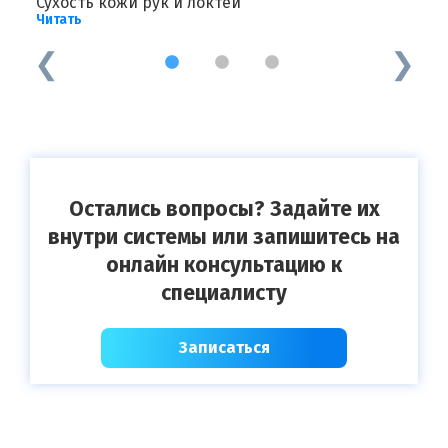
Сухость кожи рук и локтей
Д
Читать
Ч
1
2
3
Остались вопросы? Задайте их
внутри системы или запишитесь на
онлайн консультацию к
специалисту
Записаться