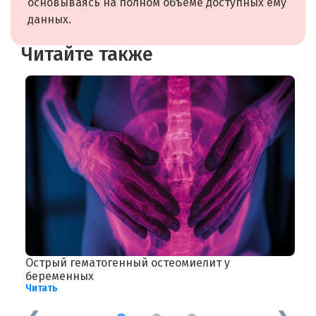
основываясь на полном объёме доступных ему
данных.
Читайте также
Острый гематогенный остеомиелит у
Д
Ч
беременных
Читать