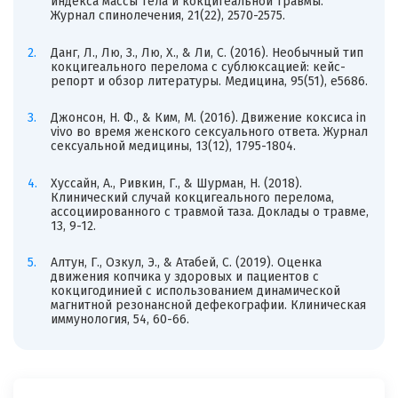
индекса массы тела и кокцигеальной травмы.
Журнал спинолечения, 21(22), 2570-2575.
Данг, Л., Лю, З., Лю, Х., & Ли, С. (2016). Необычный тип
кокцигеального перелома с сублюксацией: кейс-
репорт и обзор литературы. Медицина, 95(51), e5686.
Джонсон, Н. Ф., & Ким, М. (2016). Движение коксиса in
vivo во время женского сексуального ответа. Журнал
сексуальной медицины, 13(12), 1795-1804.
Хуссайн, А., Ривкин, Г., & Шурман, Н. (2018).
Клинический случай кокцигеального перелома,
ассоциированного с травмой таза. Доклады о травме,
13, 9-12.
Алтун, Г., Озкул, Э., & Атабей, С. (2019). Оценка
движения копчика у здоровых и пациентов с
кокцигодинией с использованием динамической
магнитной резонансной дефекографии. Клиническая
иммунология, 54, 60-66.