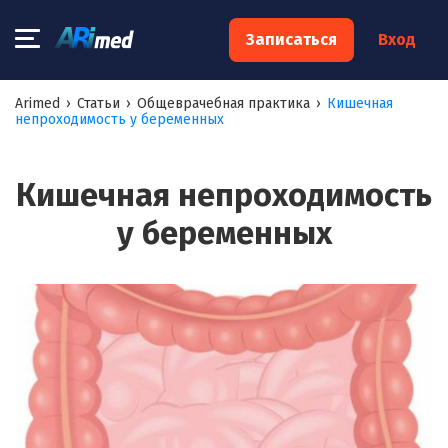
×
Записаться
Вход
Запишитесь на консультацию к
Arimed
›
Статьи
›
Общеврачебная практика
›
Кишечная
непроходимость у беременных
специалисту
Ваше имя:*
Кишечная непроходимость
у беременных
Ваш телефон:*
Ваш e-mail:*
Я согласен на
обработку моих персональных данных