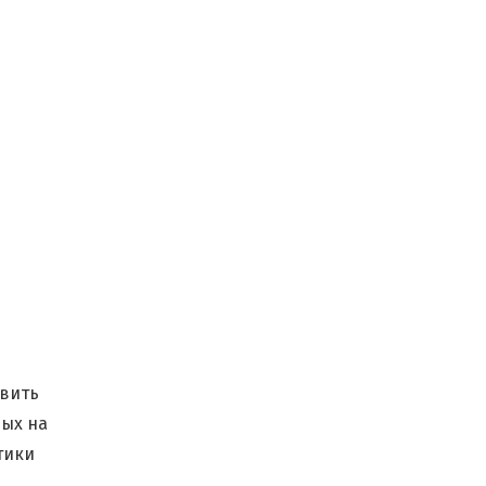
явить
ных на
тики