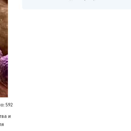
о:
592
тва и
ля