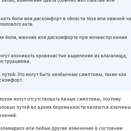
запах, изменение цвета (обычно желтоватые или
кать боли или дискомфорт в области таза или нижней ч
полового акта.
ие боли, жжения или дискомфорта при мочеиспускании
огут возникать кровянистые выделения из влагалища,
енструациями.
утей: Это могут быть необычные симптомы, такие как
искомфорт.
иозом могут отсутствовать явные симптомы, поэтому
оловых путей во время беременности являются ключев
жнений.
 хламидиоз или любые другие изменения в состоянии