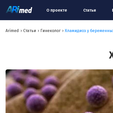
О проекте
Статьи
Arimed
›
Статьи
›
Гинеколог
›
Хламидиоз у беременны