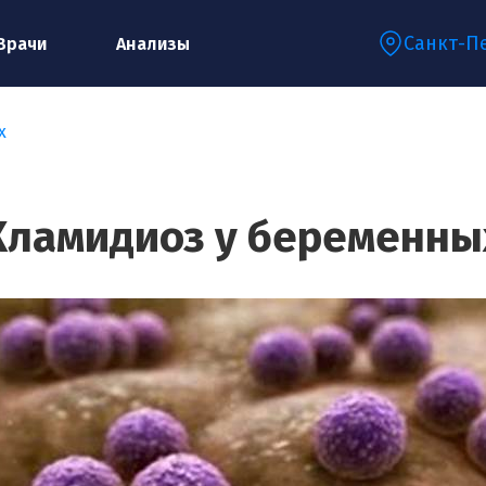
Санкт-П
Врачи
Анализы
х
Запишитесь на консультацию к
специалисту
Хламидиоз у беременны
Ваше имя:*
Ваш телефон:*
Ваш e-mail:*