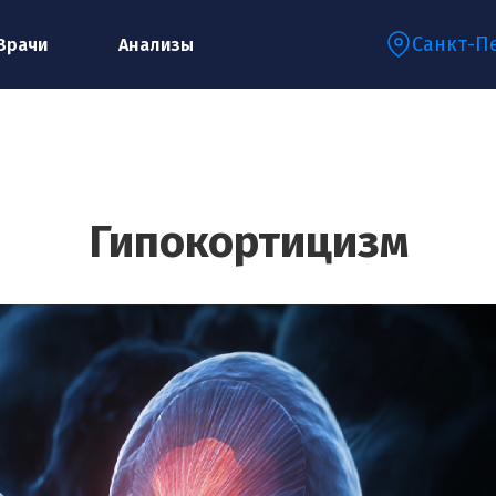
Санкт-П
Врачи
Анализы
Запишитесь на консультацию к
специалисту
Гипокортицизм
Ваше имя:*
Ваш телефон:*
Ваш e-mail:*