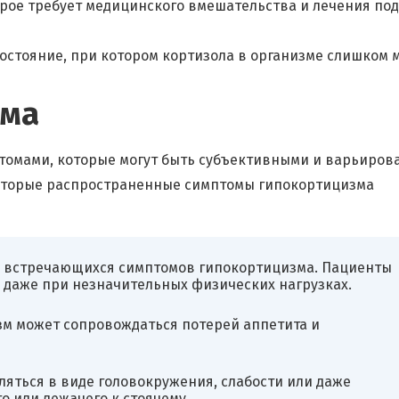
рое требует медицинского вмешательства и лечения под
состояние, при котором кортизола в организме слишком 
зма
омами, которые могут быть субъективными и варьирова
екоторые распространенные симптомы гипокортицизма
сто встречающихся симптомов гипокортицизма. Пациенты
 даже при незначительных физических нагрузках.
зм может сопровождаться потерей аппетита и
ляться в виде головокружения, слабости или даже
о или лежачего к стоячему.