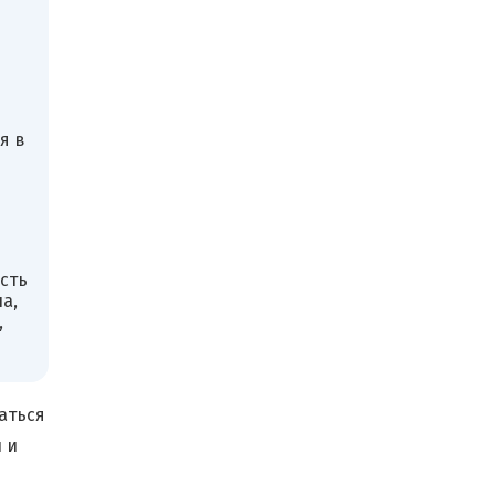
я в
сть
а,
,
аться
 и