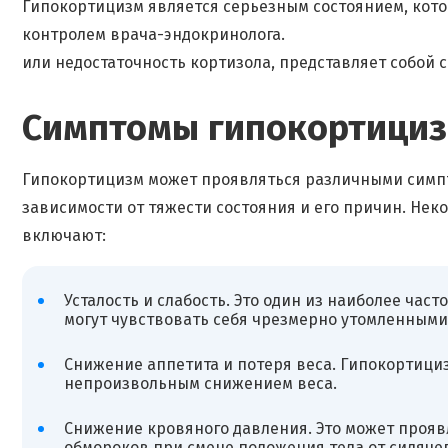
Гипокортицизм является серьезным состоянием, кото
контролем врача-эндокринолога.
или недостаточность кортизола, представляет собой 
Симптомы
гипокортици
Гипокортицизм может проявляться различными симпт
зависимости от тяжести состояния и его причин. Н
включают:
Усталость и слабость. Это один из наиболее ча
могут чувствовать себя чрезмерно утомленными
Снижение аппетита и потеря веса. Гипокортици
непроизвольным снижением веса.
Снижение кровяного давления. Это может прояв
обмороков при смене положения тела от сидячег