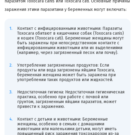
паразитом Toxocara canis или Toxocara cati. Основные причины
заражения этими паразитами у беременных могут включать:
Контакт с инфицированными животными: Паразиты
Toxocara обитают в кишечнике собак (Toxocara canis)
и кошек (Toxocara cati). Беременные женщины могут
быть заражены при непосредственном контакте с
инфицированными животными или их выделениями
(например, через загрязненный песок или почву).
Употребление загрязненных продуктов: Если
продукты или вода загрязнены яйцами Toxocara,
беременная женщина может быть заражена при
употреблении таких продуктов или жидкостей.
Недостаточная гигиена: Недостаточная гигиеническая
практика, особенно при работе с почвой или
грунтом, загрязненным яйцами паразитов, может
привести к заражению.
Контакт с детьми и животными: Беременные
женщины, особенно в семьях с домашними
животными или маленькими детьми, могут иметь
повышенный риск заражения токсокарозом из-за