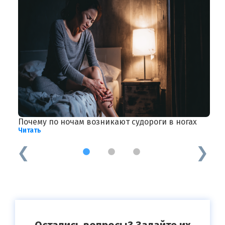
Почему по ночам возникают судороги в ногах
У
Читать
Ч
1
2
3