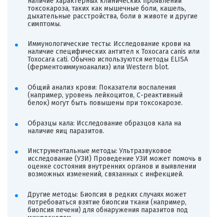
наличие характерных клинических проявлений
токсокароза, таких как мышечные боли, кашель,
дыхательные расстройства, боли в животе и другие
симптомы.
Иммунологические тесты: Исследование крови на
наличие специфических антител к Toxocara canis или
Toxocara cati. Обычно используются методы ELISA
(ферментоиммуноанализ) или Western blot.
Общий анализ крови: Показатели воспаления
(например, уровень лейкоцитов, С-реактивный
белок) могут быть повышены при токсокарозе.
Образцы кала: Исследование образцов кала на
наличие яиц паразитов.
Инструментальные методы: Ультразвуковое
исследование (УЗИ) Проведение УЗИ может помочь в
оценке состояния внутренних органов и выявлении
возможных изменений, связанных с инфекцией.
Другие методы: Биопсия в редких случаях может
потребоваться взятие биопсии ткани (например,
биопсия печени) для обнаружения паразитов под