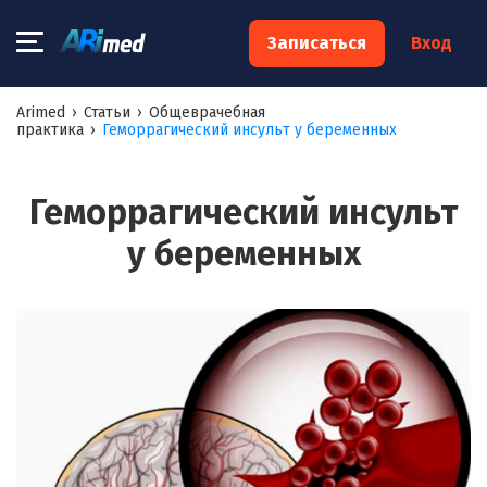
×
Записаться
Вход
Запишитесь на консультацию к
Arimed
›
Статьи
›
Общеврачебная
практика
›
Геморрагический инсульт у беременных
специалисту
Ваше имя:*
Геморрагический инсульт
у беременных
Ваш телефон:*
Ваш e-mail:*
Я согласен на
обработку моих персональных данных