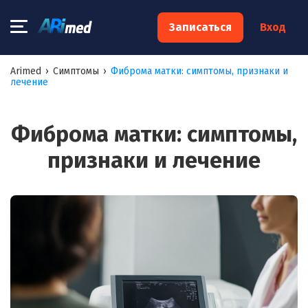
×
Записаться
Вход
Запишитесь на консультацию к
Arimed
›
Симптомы
›
Фиброма матки: симптомы, признаки и
лечение
специалисту
Ваше имя:*
Фиброма матки: симптомы,
признаки и лечение
Ваш телефон:*
Ваш e-mail:*
Я согласен на
обработку моих персональных данных