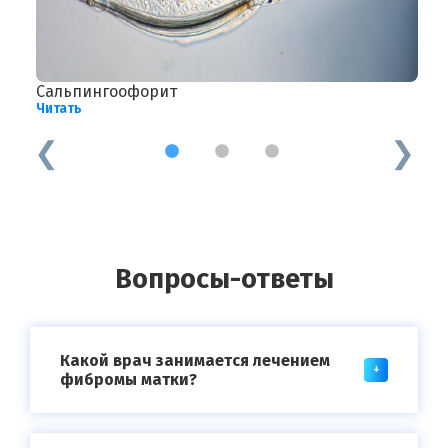
Сальпингоофорит
П
Читать
Ч
1
2
3
Вопросы-ответы
Какой врач занимается лечением
фибромы матки?