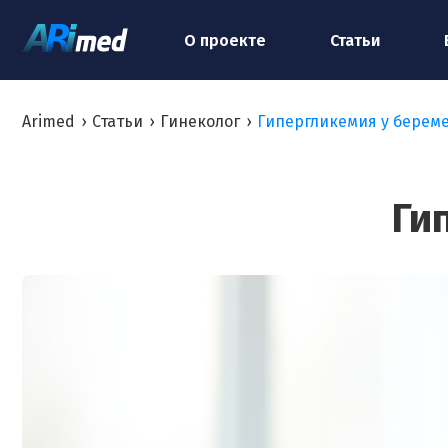
О проекте
Статьи
Arimed
›
Статьи
›
Гинеколог
›
Гипергликемия у берем
Ги