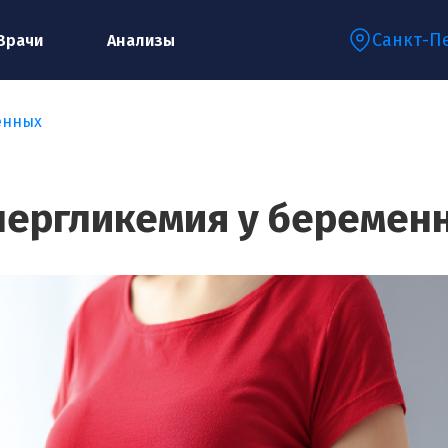
Санкт-П
Врачи
Анализы
енных
Запишитесь на консультацию к
специалисту
пергликемия у беремен
Ваше имя:*
Ваш телефон:*
Ваш e-mail:*