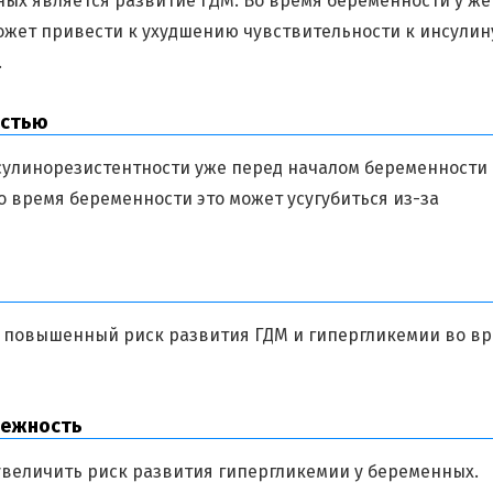
ных является развитие ГДМ. Во время беременности у ж
ожет привести к ухудшению чувствительности к инсулину
.
остью
сулинорезистентности уже перед началом беременности
 время беременности это может усугубиться из-за
повышенный риск развития ГДМ и гипергликемии во в
лежность
увеличить риск развития гипергликемии у беременных.