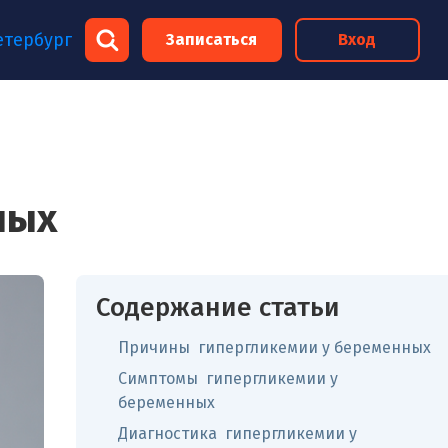
×
етербург
Записаться
Вход
×
ных
Содержание статьи
Причины гипергликемии у беременных
Симптомы гипергликемии у
беременных
Диагностика гипергликемии у