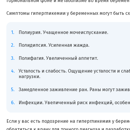
гормональном фоне и метаболизме во время беремен
Симптомы гипергликемии у беременных могут быть сх
Полиурия. Учащенное мочеиспускание.
Полидипсия. Усиленная жажда.
Полифагия. Увеличенный аппетит.
Усталость и слабость. Ощущение усталости и сл
нагрузки.
Замедленное заживление ран. Раны могут зажив
Инфекции. Увеличенный риск инфекций, особенн
Если у вас есть подозрение на гипергликемия у бер
обратиться к врачу для точного диагноза и разработк