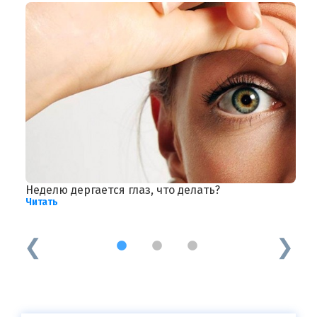
Неделю дергается глаз, что делать?
Р
Читать
п
Ч
1
2
3