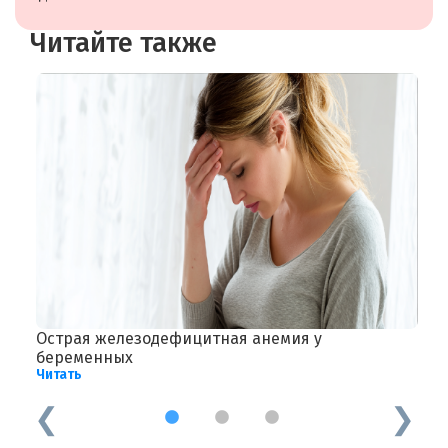
Читайте также
Острая железодефицитная анемия у
Я
Ч
беременных
Читать
1
2
3