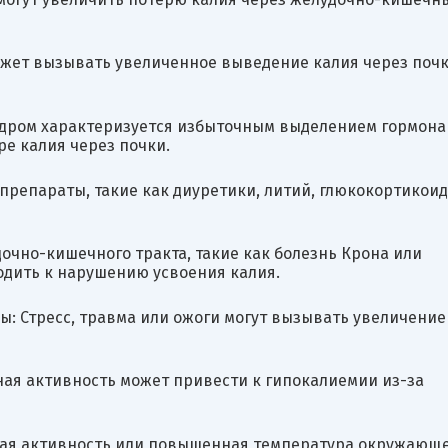
ожет вызывать увеличенное выведение калия через почк
индром характеризуется избыточным выделением гормона
е калия через почки.
препараты, такие как диуретики, литий, глюкокортикоид
очно-кишечного тракта, такие как болезнь Крона или
одить к нарушению усвоения калия.
мы: Стресс, травма или ожоги могут вызывать увеличение
ная активность может привести к гипокалиемии из-за
кая активность или повышенная температура окружающ