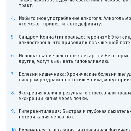
тракт.
Избыточное употребление алкоголя: Алкоголь м
что может привести к его дефициту.
Синдром Конна (гиперальдостеронизм): Этот с
альдостерона, что приводит к повышенной потер
Использование некоторых лекарств: Некоторые 
другие, могут вызывать гипокалиемию.
Болезни кишечника: Хронические болезни желуд
синдром раздраженного кишечника, могут прив
Экскреция калия в результате стресса или трав
экскреции калия через почки.
Гипервентиляция: Быстрая и глубокая дыхатель
потери калия через пот.
Беременность, лактация, интенсивная физичес