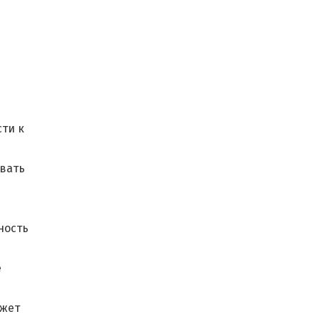
ти к
вать
ность
е
ожет