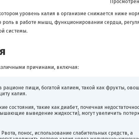
Просмотрен
 котором уровень калия в организме снижается ниже нор
 роль в работе мышц, функционировании сердца, регул
ой системы.
я
азличными причинами, включая:
в рационе пищи, богатой калием, такой как фрукты, овощ
циту калия.
ие состояния, такие как диабет, почечная недостаточно
вышающие выведение жидкости), могут увеличить потер
Рвота, понос, использование слабительных средств, а
 могут увеличить потерю калия через желудочно-кишечн