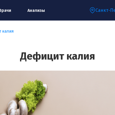
Санкт-П
Врачи
Анализы
 калия
Запишитесь на консультацию к
специалисту
Дефицит калия
Ваше имя:*
Ваш телефон:*
Ваш e-mail:*