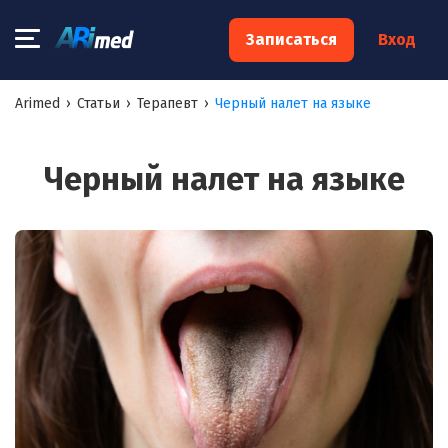
×
Записаться
Вход
Запишитесь на консультацию к
Arimed
›
Статьи
›
Терапевт
›
Черный налет на языке
специалисту
Ваше имя:*
Черный налет на языке
Ваш телефон:*
Ваш e-mail:*
Я согласен на
обработку моих персональных данных