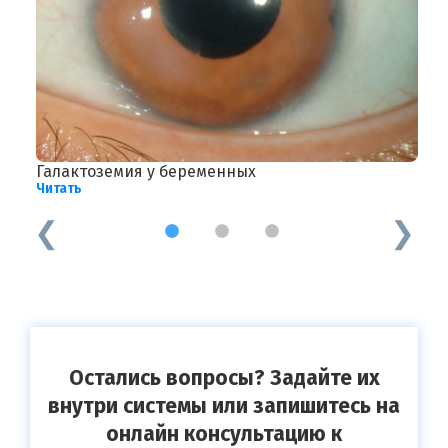
Галактоземия у беременных
П
Читать
Ч
1
2
3
Остались вопросы? Задайте их
внутри системы или запишитесь на
онлайн консультацию к