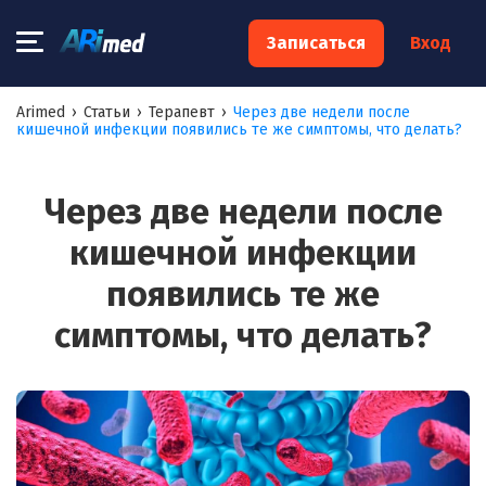
×
Записаться
Вход
Запишитесь на консультацию к
Arimed
›
Статьи
›
Терапевт
›
Через две недели после
кишечной инфекции появились те же симптомы, что делать?
специалисту
Ваше имя:*
Через две недели после
кишечной инфекции
Ваш телефон:*
появились те же
симптомы, что делать?
Ваш e-mail:*
Я согласен на
обработку моих персональных данных