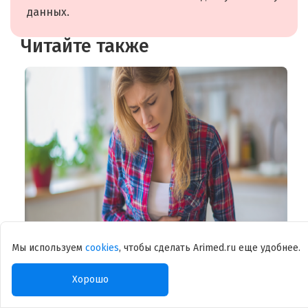
данных.
Читайте также
Мы используем
cookies
, чтобы сделать Arimed.ru еще удобнее.
Пищевое отравление
Д
Читать
т
Ч
Хорошо
1
2
3