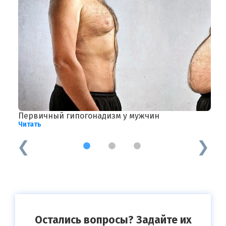
Первичный гипогонадизм у мужчин
А
Читать
Ч
1
2
3
Остались вопросы? Задайте их