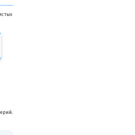
истых
ерий.