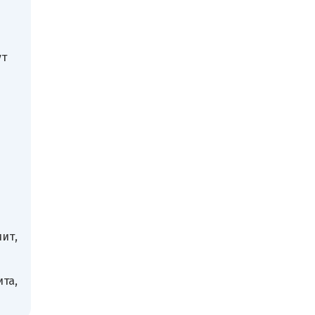
ут
ит,
та,