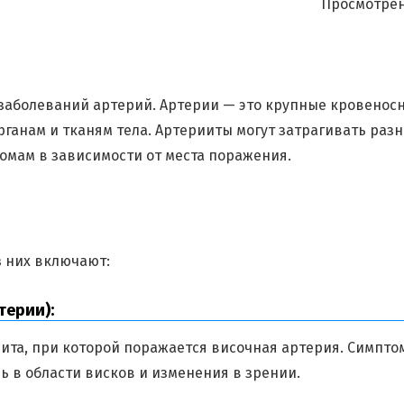
Просмотрен
 заболеваний артерий. Артерии — это крупные кровенос
органам и тканям тела. Артерииты могут затрагивать раз
омам в зависимости от места поражения.
з них включают:
терии):
ита, при которой поражается височная артерия. Симпто
ль в области висков и изменения в зрении.