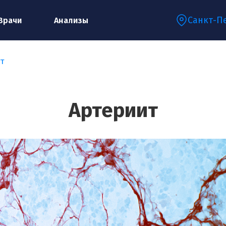
Санкт-П
Врачи
Анализы
т
Запишитесь на консультацию к
специалисту
Артериит
Ваше имя:*
Ваш телефон:*
Ваш e-mail:*