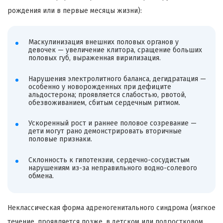
рождения или в первые месяцы жизни):
Маскулинизация внешних половых органов у
девочек — увеличение клитора, сращение больших
половых губ, выраженная вирилизация.
Нарушения электролитного баланса, дегидратация —
особенно у новорожденных при дефиците
альдостерона; проявляется слабостью, рвотой,
обезвоживанием, сбитым сердечным ритмом.
Ускоренный рост и раннее половое созревание —
дети могут рано демонстрировать вторичные
половые признаки.
Склонность к гипотензии, сердечно-сосудистым
нарушениям из-за неправильного водно-солевого
обмена.
Неклассическая форма адреногенитального синдрома (мягкое
течение, проявляется позже, в детском или подростковом