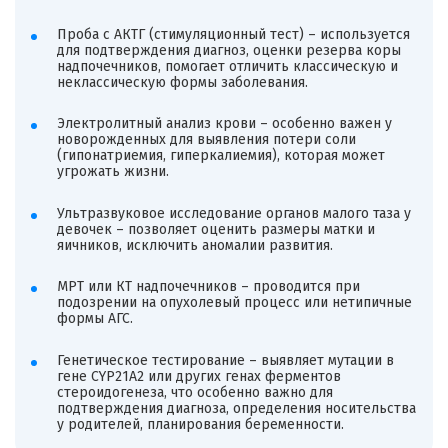
Проба с АКТГ (стимуляционный тест) – используется
для подтверждения диагноз, оценки резерва коры
надпочечников, помогает отличить классическую и
неклассическую формы заболевания.
Электролитный анализ крови – особенно важен у
новорожденных для выявления потери соли
(гипонатриемия, гиперкалиемия), которая может
угрожать жизни.
Ультразвуковое исследование органов малого таза у
девочек – позволяет оценить размеры матки и
яичников, исключить аномалии развития.
МРТ или КТ надпочечников – проводится при
подозрении на опухолевый процесс или нетипичные
формы АГС.
Генетическое тестирование – выявляет мутации в
гене CYP21A2 или других генах ферментов
стероидогенеза, что особенно важно для
подтверждения диагноза, определения носительства
у родителей, планирования беременности.