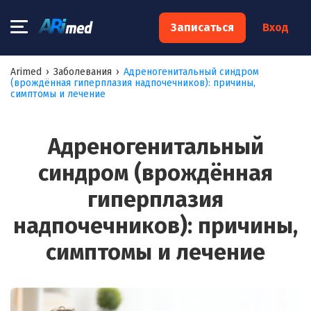
×
Записаться
Вход
Запишитесь на консультацию к
Arimed
›
Заболевания
›
Адреногенитальный синдром
(врождённая гиперплазия надпочечников): причины,
специалисту
симптомы и лечение
Ваше имя:*
Адреногенитальный
синдром (врождённая
Ваш телефон:*
гиперплазия
надпочечников): причины,
Ваш e-mail:*
симптомы и лечение
Я согласен на
обработку моих персональных данных