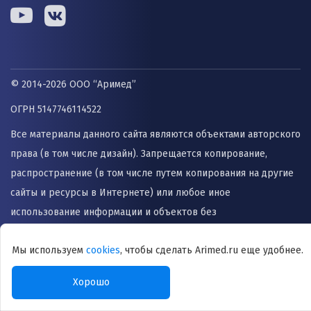
© 2014-2026 ООО “Аримед”
ОГРН 5147746114522
Все материалы данного сайта являются объектами авторского
права (в том числе дизайн). Запрещается копирование,
распространение (в том числе путем копирования на другие
сайты и ресурсы в Интернете) или любое иное
использование информации и объектов без
предварительного согласия правообладателя. Информация,
Мы используем
cookies
, чтобы сделать Arimed.ru еще удобнее.
представленная на сайте не заменяет прием врача и не
может быть использована для назначения лечения и
Хорошо
постановки диагноза.