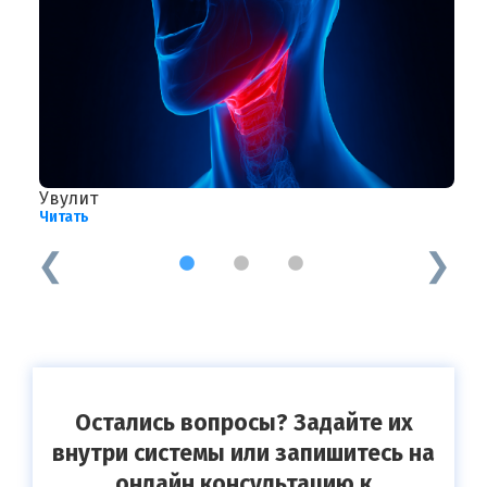
Увулит
К
Читать
Ч
1
2
3
Остались вопросы? Задайте их
внутри системы или запишитесь на
онлайн консультацию к