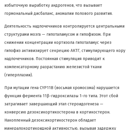
избыточную выработку андрогенов, что вызывает
гормональный дисбаланс, аномалии полового развития.
Деятельность надпочечников контролируется центральными
структурами мозга — гипоталамусом и гипофизом. При
снижении концентрации кортизола гипоталамус через
гипофиз активизирует секрецию АКТГ, стимулирующего кору
надпочечников. Постоянная стимуляция приводит к
компенсаторному разрастанию железистой ткани
(гиперплазии).
При мутации гена CYP11B (восьмая хромосома) нарушается
функция фермента 11β-гидроксилазы 1-го типа. Этот сбой
затрагивает завершающий этап стероидогенеза —
конверсию дезоксикортикостерона в кортикостерон.
Накопленный дезоксикортикостерон обладает
минералокортикоидной активностью, вызывая задержку