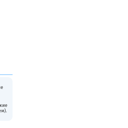
не
акие
м).