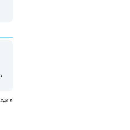
о
ода к