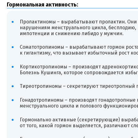
Гормональная активность:
Пролактиномы – вырабатывают пролактин. Они 
нарушениям менструального цикла, бесплодию, 
импотенции и снижению либидо у мужчин.
Соматотропиномы – вырабатывают гормон роста. 
к гигантизму, что вызывает избыточный рост кос
Кортикотропиномы – производят адренокортикот
Болезнь Кушинга, которое сопровождается избы
Тиреотропиномы – секретируют тиреотропный го
Гонадотропиномы – производят гонадотропные 
менструального цикла и полового функциониро
Гормонально активные (секретирующие) выраба
от того, какой гормон выделяется, различают с