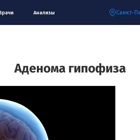
Санкт-П
Врачи
Анализы
Запишитесь на консультацию к
специалисту
Аденома гипофиза
Ваше имя:*
Ваш телефон:*
Ваш e-mail:*