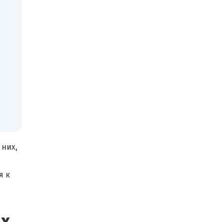
 них,
я к
ах