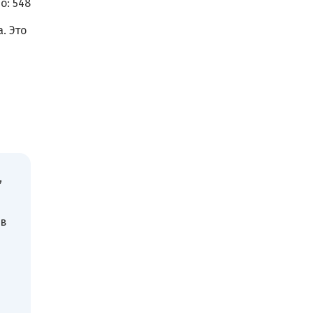
о:
548
. Это
,
 в