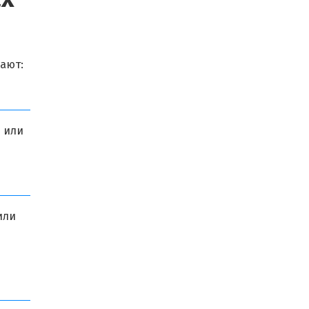
ают:
 или
или