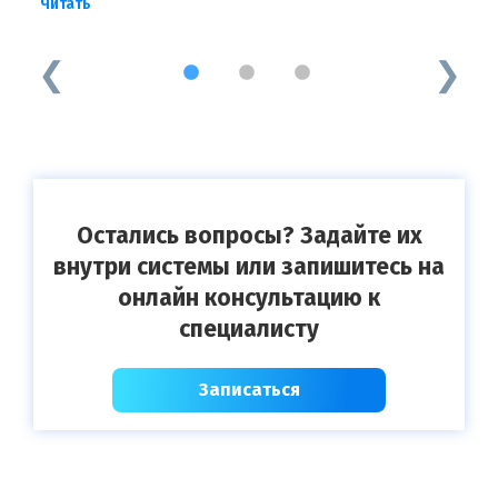
Читать
Ч
1
2
3
Остались вопросы? Задайте их
внутри системы или запишитесь на
онлайн консультацию к
специалисту
Записаться