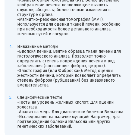
-Компьютерная томография (КТ): Более детальное
изображение печени, позволяющее выявить
опухоли, абсцессы, более точные изменения в
структуре органа.
-Магнитно-резонансная томография (МРТ):
Используется для оценки тканей печени, особенно
при необходимости более детального анализа
желчных путей и сосудов.
Инвазивные методы
-Биопсия печени: Взятие образца ткани печени для
гистологического анализа. Позволяет точно
определить степень повреждения печени и вид
заболевания (воспаление, фиброз, цирроз).
-Эластография (или Фиброскан): Метод оценки
жесткости печени, который позволяет определить
степень фиброза (рубцевания) без инвазивного
вмешательства.
Специфические тесты
-Тесты на уровень желчных кислот: Для оценки
холестаза.
-Анализ на медь: Для диагностики болезни Вильсона.
-Исследование на наличие мутаций: Например, для
подтверждения болезни Вильсона или других
генетических заболеваний.