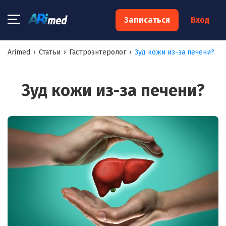
×
Записаться
Вход
Запишитесь на консультацию к
Arimed
›
Статьи
›
Гастроэнтеролог
›
Зуд кожи из-за печени?
специалисту
Ваше имя:*
Зуд кожи из-за печени?
Ваш телефон:*
Ваш e-mail:*
Я согласен на
обработку моих персональных данных