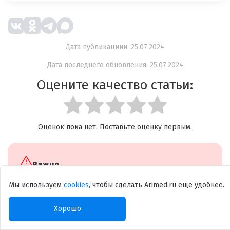
Дата публикациии: 25.07.2024
Дата последнего обновления: 25.07.2024
Оцените качество статьи:
Оценок пока нет. Поставьте оценку первым.
Важно
Информация, представленная в данном
Мы используем
cookies
, чтобы сделать Arimed.ru еще удобнее.
разделе, не является достаточной для
постановки диагноза или назначения лечения.
Хорошо
Такие решения должен принимать врач,
основываясь на полном объёме доступных ему