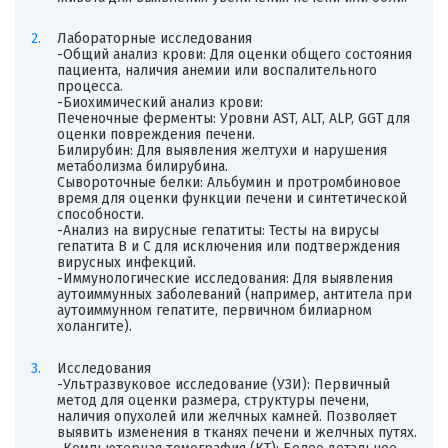
Лабораторные исследования
-Общий анализ крови: Для оценки общего состояния
пациента, наличия анемии или воспалительного
процесса.
-Биохимический анализ крови:
Печеночные ферменты: Уровни AST, ALT, ALP, GGT для
оценки повреждения печени.
Билирубин: Для выявления желтухи и нарушения
метаболизма билирубина.
Сывороточные белки: Альбумин и протромбиновое
время для оценки функции печени и синтетической
способности.
-Анализ на вирусные гепатиты: Тесты на вирусы
гепатита B и C для исключения или подтверждения
вирусных инфекций.
-Иммунологические исследования: Для выявления
аутоиммунных заболеваний (например, антитела при
аутоиммунном гепатите, первичном билиарном
холангите).
Исследования
-Ультразвуковое исследование (УЗИ): Первичный
метод для оценки размера, структуры печени,
наличия опухолей или желчных камней. Позволяет
выявить изменения в тканях печени и желчных путях.