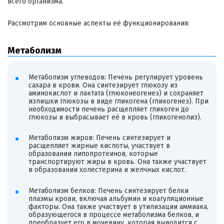
всего организма.
Рассмотрим основные аспекты её функционирования:
Метаболизм
Метаболизм углеводов: Печень регулирует уровень
сахара в крови. Она синтезирует глюкозу из
аминокислот и лактата (глюконеогенез) и сохраняет
излишки глюкозы в виде гликогена (гликогенез). При
необходимости печень расщепляет гликоген до
глюкозы и выбрасывает её в кровь (гликогенолиз).
Метаболизм жиров: Печень синтезирует и
расщепляет жирные кислоты, участвует в
образовании липопротеинов, которые
транспортируют жиры в кровь. Она также участвует
в образовании холестерина и желчных кислот.
Метаболизм белков: Печень синтезирует белки
плазмы крови, включая альбумин и коагуляционные
факторы. Она также участвует в утилизации аммиака,
образующегося в процессе метаболизма белков, и
преобразует его в мочевину, которая выводится с