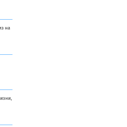
из на
изни,