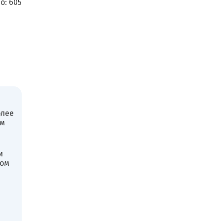
о:
605
олее
ом
и
бом