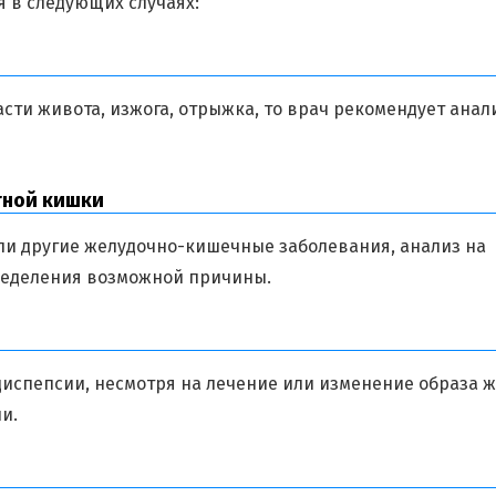
я в следующих случаях:
части живота, изжога, отрыжка, то врач рекомендует анал
тной кишки
или другие желудочно-кишечные заболевания, анализ на
ределения возможной причины.
диспепсии, несмотря на лечение или изменение образа ж
и.