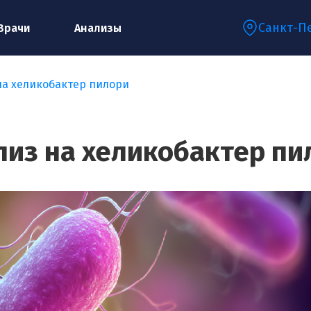
Санкт-П
Врачи
Анализы
на хеликобактер пилори
Запишитесь на консультацию к
специалисту
лиз на хеликобактер пи
Ваше имя:*
Ваш телефон:*
Ваш e-mail:*