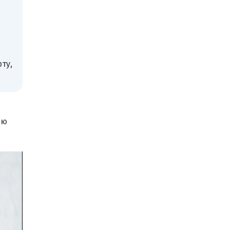
ту,
ью