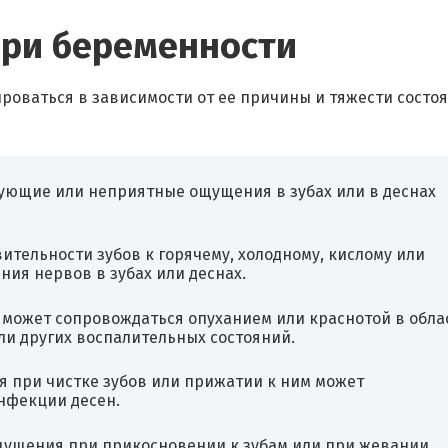
при беременности
роваться в зависимости от ее причины и тяжести состоя
ирующие или неприятные ощущения в зубах или в деснах
ительности зубов к горячему, холодному, кислому или
ия нервов в зубах или деснах.
н может сопровождаться опуханием или краснотой в обла
ли других воспалительных состояний.
я при чистке зубов или прижатии к ним может
нфекции десен.
щущения при прикосновении к зубам или при жевании