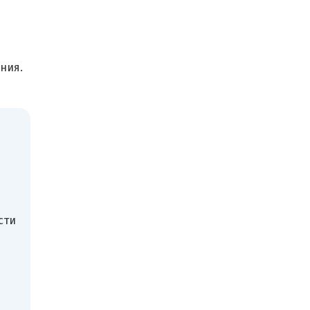
ния.
сти