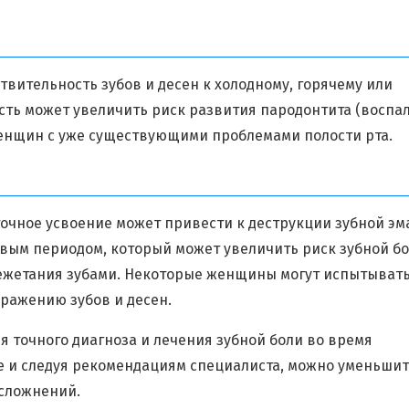
вительность зубов и десен к холодному, горячему или
ость может увеличить риск развития пародонтита (воспа
женщин с уже существующими проблемами полости рта.
точное усвоение может привести к деструкции зубной эм
вым периодом, который может увеличить риск зубной б
режетания зубами. Некоторые женщины могут испытыват
дражению зубов и десен.
я точного диагноза и лечения зубной боли во время
е и следуя рекомендациям специалиста, можно уменьши
осложнений.