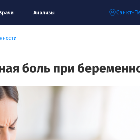
Санкт-П
Врачи
Анализы
енности
Запишитесь на консультацию к
специалисту
ная боль при беременн
Ваше имя:*
Ваш телефон:*
Ваш e-mail:*