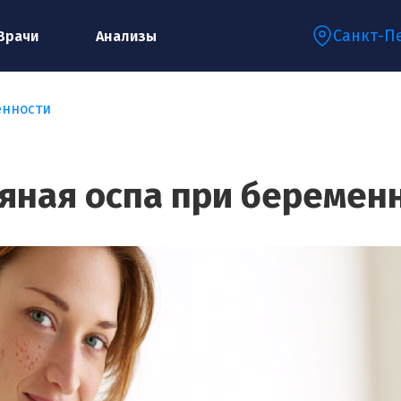
Санкт-П
Врачи
Анализы
енности
Запишитесь на консультацию к
специалисту
яная оспа при беремен
Ваше имя:*
Ваш телефон:*
Ваш e-mail:*