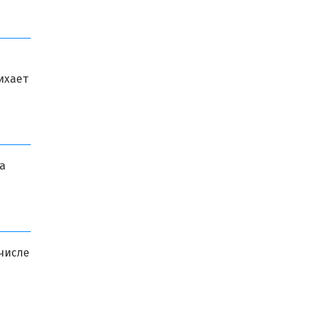
ихает
а
числе