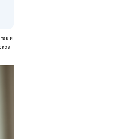
так и
сков