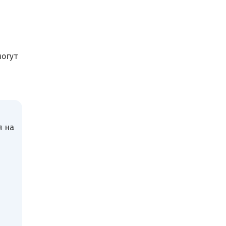
могут
я на