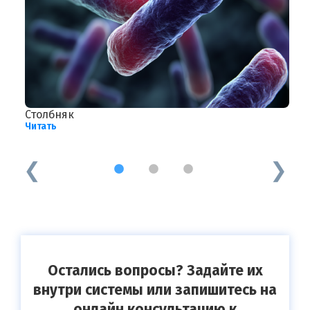
Столбняк
Р
Читать
к
Ч
1
2
3
Остались вопросы? Задайте их
внутри системы или запишитесь на
онлайн консультацию к