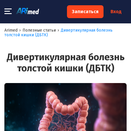
×
Записаться
Вход
Запишитесь на консультацию к
Arimed
›
Полезные статьи
›
Дивертикулярная болезнь
толстой кишки (ДБТК)
специалисту
Ваше имя:*
Дивертикулярная болезнь
толстой кишки (ДБТК)
Ваш телефон:*
Ваш e-mail:*
Я согласен на
обработку моих персональных данных