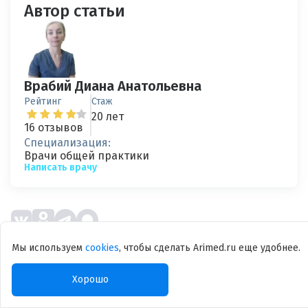
Автор статьи
Врабий Диана Анатольевна
Рейтинг
Стаж
20 лет
16 отзывов
Специализация:
Врачи общей практики
Написать врачу
Мы используем
cookies
, чтобы сделать Arimed.ru еще удобнее.
Дата публикациии: 13.03.2024
Дата последнего обновления: 11.05.2026
Хорошо
Оцените качество статьи: