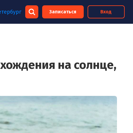
×
етербург
Записаться
Вход
×
ахождения на солнце,