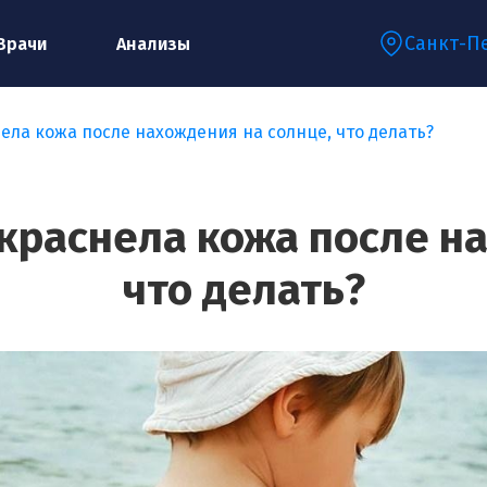
Санкт-П
Врачи
Анализы
ела кожа после нахождения на солнце, что делать?
Запишитесь на консультацию к
специалисту
краснела кожа после н
что делать?
Ваше имя:*
Ваш телефон:*
Ваш e-mail:*