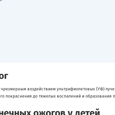
ог
чрезмерным воздействием ультрафиолетовых (УФ) лучей
ого покраснения до тяжелых воспалений и образования 
нечных ожогов у детей