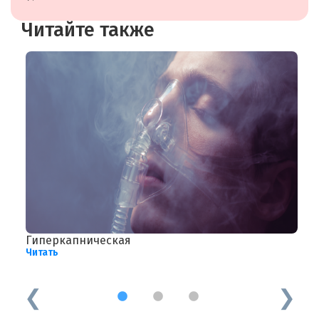
Читайте также
Гиперкапническая
В
Читать
—
Ч
1
2
3