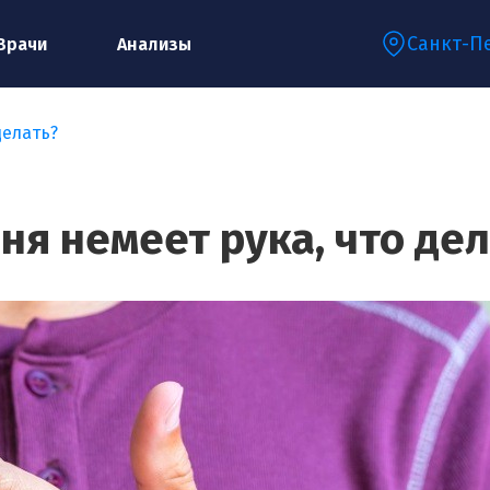
Санкт-П
Врачи
Анализы
делать?
Запишитесь на консультацию к
специалисту
ня немеет рука, что де
Ваше имя:*
Ваш телефон:*
Ваш e-mail:*