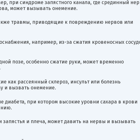
р, при синдроме запястного канала, где срединный нер
рва, может вызывать онемение.
также травмы, приводящие к повреждению нервов или
снабжения, например, из-за сжатия кровеносных сосуд
дной позе, особенно сжатие руки, может временно
.
ие как рассеянный склероз, инсульт или болезнь
у и вызвать онемение.
е диабета, при котором высокие уровни сахара в крови
ению.
и запястья и плеча, может давить на нервы и вызывать