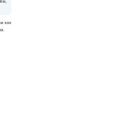
вы,
ми как
ия.