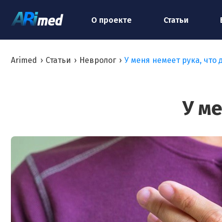
О проекте
Статьи
Arimed
›
Статьи
›
Невролог
›
У меня немеет рука, что 
У ме