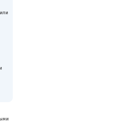
 или
и
ными