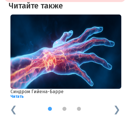
Читайте также
Синдром Гийена-Барре
R
Читать
Ч
1
2
3