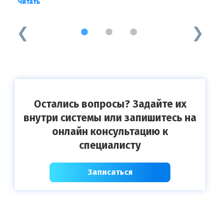
Читать
Ч
1
2
3
Остались вопросы? Задайте их
внутри системы или запишитесь на
онлайн консультацию к
специалисту
Записаться