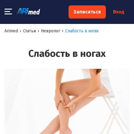
×
Записаться
Вход
Запишитесь на консультацию к
Arimed
›
Статьи
›
Невролог
›
Слабость в ногах
специалисту
Ваше имя:*
Слабость в ногах
Ваш телефон:*
Ваш e-mail:*
Я согласен на
обработку моих персональных данных