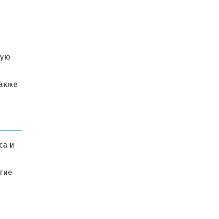
ную
также
са и
гие