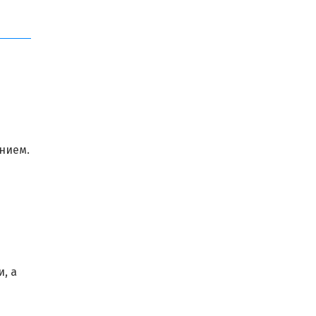
нием.
, а