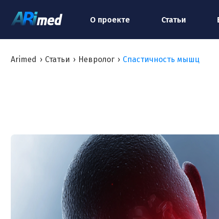
О проекте
Статьи
Arimed
›
Статьи
›
Невролог
›
Спастичность мышц