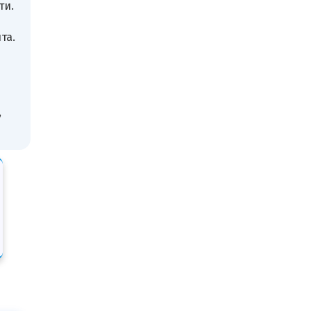
ти.
та.
,