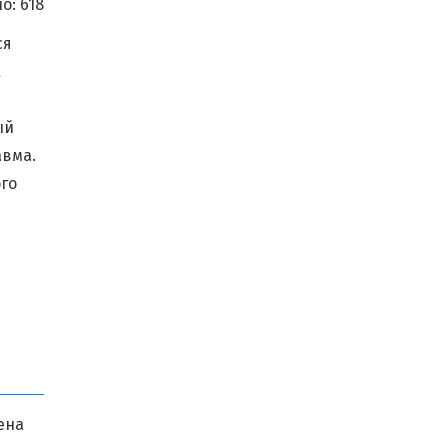
о:
618
ся
х
ый
авма.
го
ена