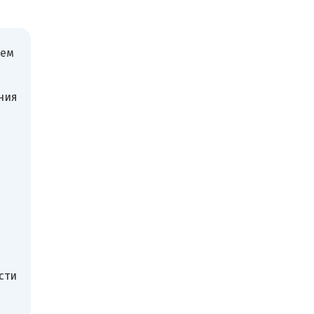
чем
ния
сти