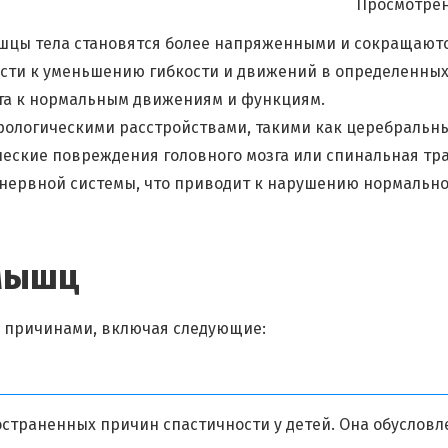
Просмотрен
ышцы тела становятся более напряженными и сокращают
ести к уменьшению гибкости и движений в определенны
ента к нормальным движениям и функциям.
врологическими расстройствами, такими как церебральн
ческие повреждения головного мозга или спинальная тр
нервной системы, что приводит к нарушению нормально
мышц
 причинами, включая следующие:
остраненных причин спастичности у детей. Она обусловл