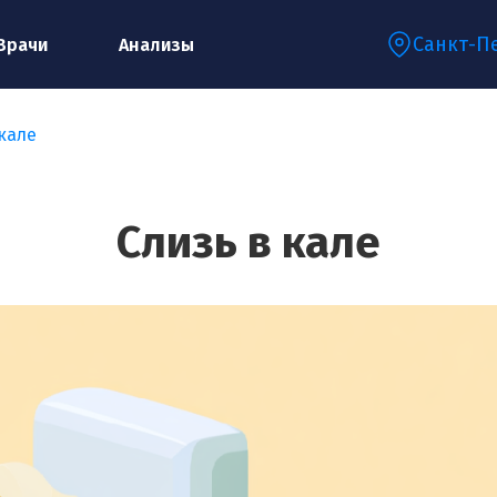
Санкт-П
Врачи
Анализы
кале
Запишитесь на консультацию к
специалисту
Слизь в кале
Ваше имя:*
Ваш телефон:*
Ваш e-mail:*