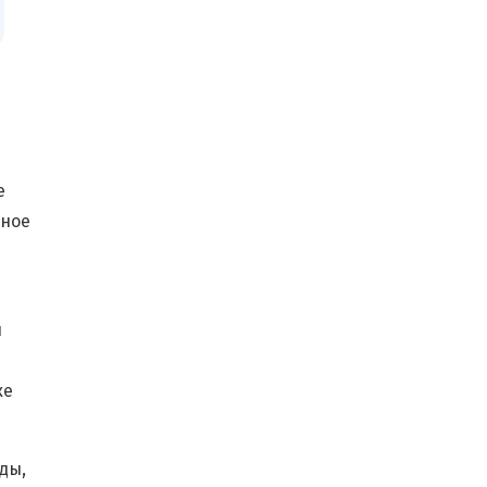
е
сное
и
ке
ды,