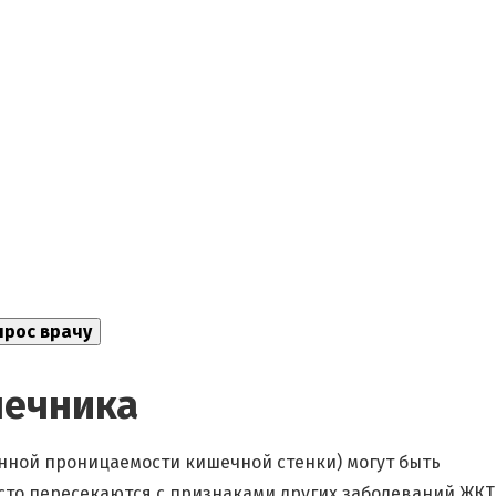
шечника
ной проницаемости кишечной стенки) могут быть
сто пересекаются с признаками других заболеваний ЖКТ