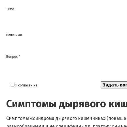
Тема
Ваше имя
Вопрос *
Я согласен на
обработку моих персональных данных
Симптомы дырявого ки
Симптомы «синдрома дырявого кишечника» (повышен
разнообразными и не специфичными, поэтому они ча