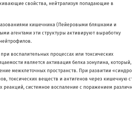
аживающие свойства, нейтрализуя попадающие в
азованиями кишечника (Пейеровыми бляшками и
ными агентами эти структуры активируют выработку
 нейтрофилов.
 при воспалительных процессах или токсических
аемости является активация белка зонулина, который,
ение межклеточных пространств. При развитии «синдр
ов, токсических веществ и антигенов через кишечную с
ых реакций, системное воспаление с поражением различ