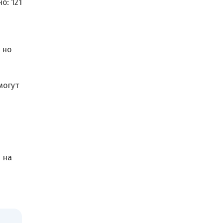
о:
121
 но
могут
 на