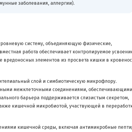
унные заболевания, аллергии).
уровневую систему, объединяющую физические,
вместная работа обеспечивает контролируемое усвоени
 вредоносных элементов из просвета кишки в кровено
пителиальный слой и симбиотическую микрофлору.
тными межклеточными соединениями, обеспечивающим
иального барьера поддерживается слизистым секретом,
акже кишечной микробиотой, участвующей в переработ
ениями кишечной среды, включая антимикробные пепти