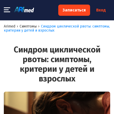
×
Записаться
Вход
Запишитесь на консультацию к
Arimed
›
Симптомы
›
Синдром циклической рвоты: симптомы,
критерии у детей и взрослых
специалисту
Ваше имя:*
Синдром циклической
рвоты: симптомы,
Ваш телефон:*
критерии у детей и
взрослых
Ваш e-mail:*
Я согласен на
обработку моих персональных данных