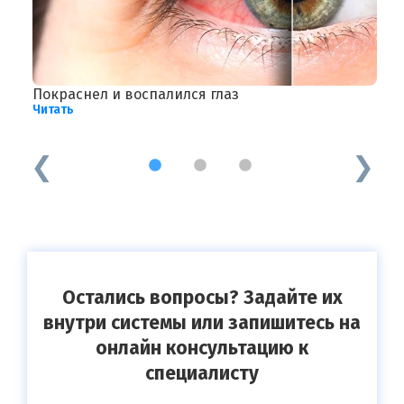
Покраснел и воспалился глаз
Н
Читать
д
Ч
1
2
3
Остались вопросы? Задайте их
внутри системы или запишитесь на
онлайн консультацию к
специалисту