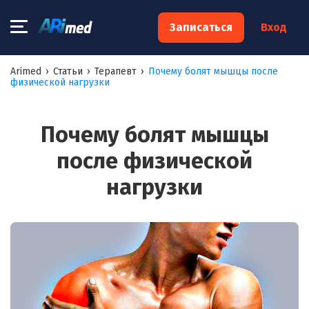
×
Записаться
Вход
Запишитесь на консультацию к
Arimed
›
Статьи
›
Терапевт
›
Почему болят мышцы после
физической нагрузки
специалисту
Ваше имя:*
Почему болят мышцы
после физической
Ваш телефон:*
нагрузки
Ваш e-mail:*
Я согласен на
обработку моих персональных данных