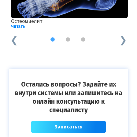
Остеомиелит
С
Читать
Ч
1
2
3
Остались вопросы? Задайте их
внутри системы или запишитесь на
онлайн консультацию к
специалисту
Записаться