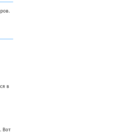
ров.
ся в
. Вот