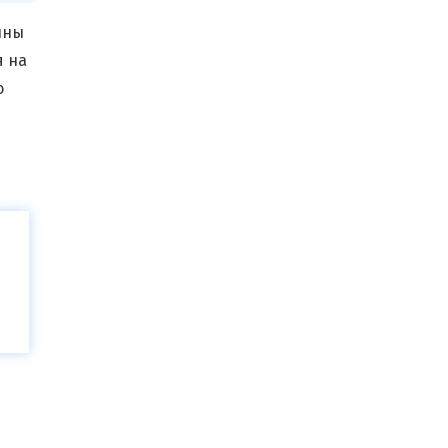
ины
я на
о