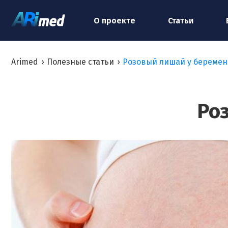
О проекте
Статьи
Arimed
›
Полезные статьи
›
Розовый лишай у береме
Ро