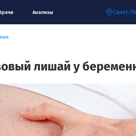
Санкт-П
Врачи
Анализы
нных
Запишитесь на консультацию к
специалисту
зовый лишай у беремен
Ваше имя:*
Ваш телефон:*
Ваш e-mail:*