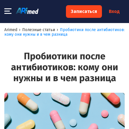
×
Записаться
Вход
Запишитесь на консультацию к
Arimed
›
Полезные статьи
›
Пробиотики после антибиотиков:
кому они нужны и в чем разница
специалисту
Ваше имя:*
Пробиотики после
антибиотиков: кому они
Ваш телефон:*
нужны и в чем разница
Ваш e-mail:*
Я согласен на
обработку моих персональных данных