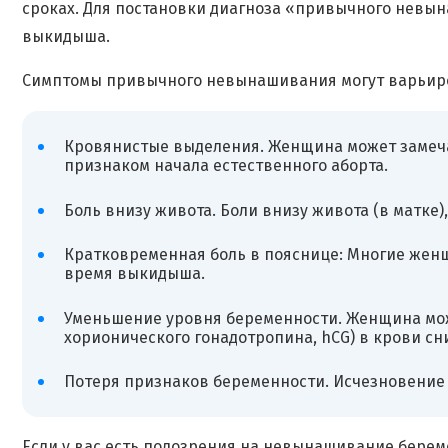
сроках. Для постановки диагноза «привычного невын
выкидыша.
Симптомы привычного невынашивания могут варьиров
Кровянистые выделения. Женщина может замеча
признаком начала естественного аборта.
Боль внизу живота. Боли внизу живота (в матке
Кратковременная боль в пояснице: Многие жен
время выкидыша.
Уменьшение уровня беременности. Женщина мож
хорионического гонадотропина, hCG) в крови сн
Потеря признаков беременности. Исчезновение у
Если у вас есть подозрения на невынашивание бере