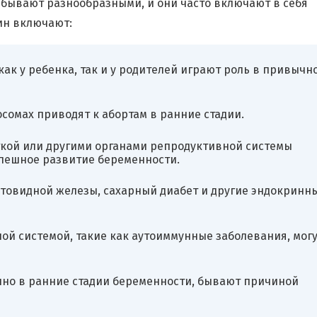
ывают разнообразными, и они часто включают в себя
ин включают:
ак у ребенка, так и у родителей играют роль в привычн
сомах приводят к абортам в ранние стадии.
ткой или другими органами репродуктивной системы
спешное развитие беременности.
овидной железы, сахарный диабет и другие эндокринн
й системой, такие как аутоиммунные заболевания, могу
нно в ранние стадии беременности, бывают причиной