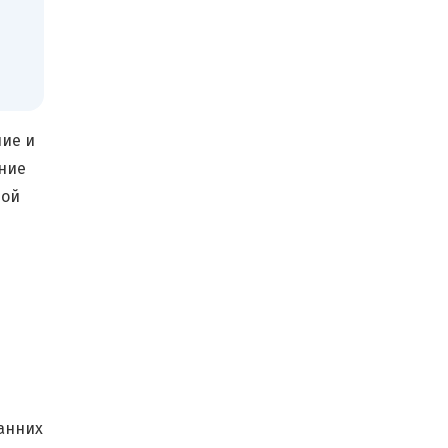
ие и
ние
ной
анних