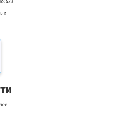
о:
523
ные
ти
лее