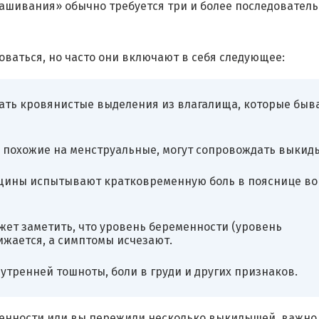
ашивания» обычно требуется три и более последовател
аться, но часто они включают в себя следующее:
ть кровянистые выделения из влагалища, которые быв
), похожие на менструальные, могут сопровождать выкид
щины испытывают кратковременную боль в пояснице во
ет заметить, что уровень беременности (уровень
ижается, а симптомы исчезают.
тренней тошноты, боли в груди и других признаков.
менности или вы пережили несколько выкидышей, важно