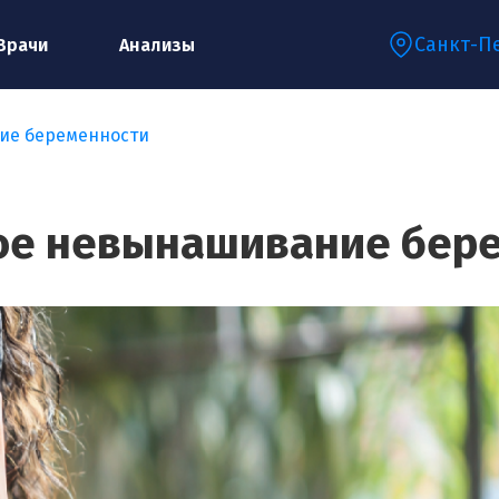
Санкт-П
Врачи
Анализы
ие беременности
Запишитесь на консультацию к
специалисту
е невынашивание бер
Ваше имя:*
Ваш телефон:*
Ваш e-mail:*