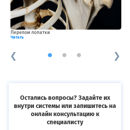
Перелом лопатки
П
Читать
м
Ч
1
2
3
Остались вопросы? Задайте их
внутри системы или запишитесь на
онлайн консультацию к
специалисту