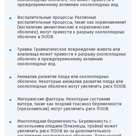
преждевременному излиянию околоплодных вод.
Воспалительные процессы: Различные
воспалительные процессы, такие как хорионамнинит
(воспаление амниотических и хорионических
оболочек), могут привести к разрыву околоплодных
оболочек и ПООВ.
Травма: Травматическое повреждение живота или
влагалища может привести к разрыву околоплодных
оболочек и преждевременному излиянию
околоплодных вод.
Аномалии развития плода или околоплодных
оболочек: Некоторые аномалии развития плода или
околоплодных оболочек могут увеличить риск ПООВ.
Материнские факторы: Некоторые состояния
матери, такие как поздний токсикоз беременности
(преэклампсия), могут увеличить риск ПООВ.
Многоплодная беременность: Беременность с
несколькими плодами (близнецы, тройни) может
увеличить риск ПООВ из-за дополнительного
растяжения околоплодных оболочек. Предыдущий