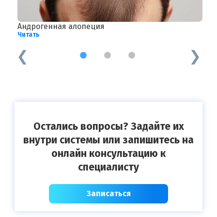
Андрогенная алопеция
В
Читать
Ч
1
2
3
Остались вопросы? Задайте их
внутри системы или запишитесь на
онлайн консультацию к
специалисту
Записаться