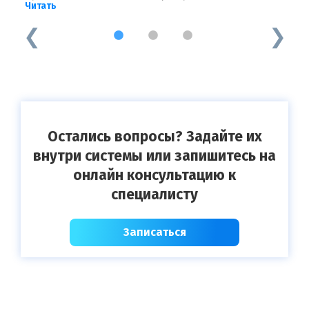
Читать
Ч
1
2
3
Остались вопросы? Задайте их
внутри системы или запишитесь на
онлайн консультацию к
специалисту
Записаться