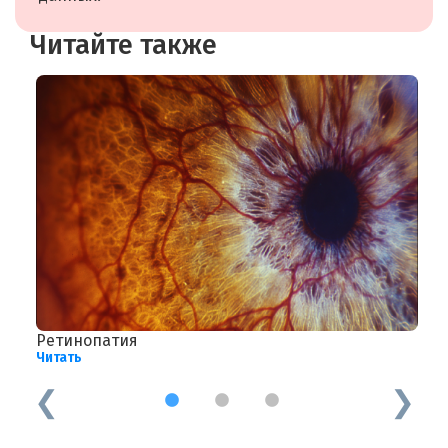
Читайте также
Ретинопатия
П
Читать
Ч
1
2
3