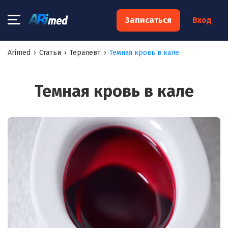
×
Записаться
Вход
Запишитесь на консультацию к
Arimed
›
Статьи
›
Терапевт
›
Темная кровь в кале
специалисту
Ваше имя:*
Темная кровь в кале
Ваш телефон:*
Ваш e-mail:*
Я согласен на
обработку моих персональных данных