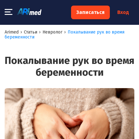
×
Записаться
Вход
Запишитесь на консультацию к
Arimed
›
Статьи
›
Невролог
›
Покалывание рук во время
беременности
специалисту
Ваше имя:*
Покалывание рук во время
беременности
Ваш телефон:*
Ваш e-mail:*
Я согласен на
обработку моих персональных данных