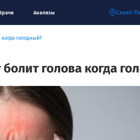
Санкт-П
Врачи
Анализы
 когда голодный?
Запишитесь на консультацию к
специалисту
 болит голова когда го
Ваше имя:*
Ваш телефон:*
Ваш e-mail:*