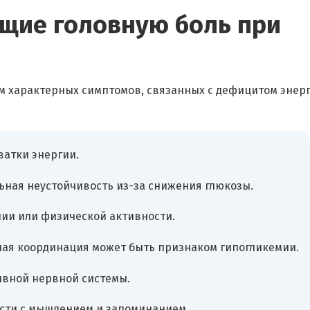
щие головную боль при
ом характерных симптомов, связанных с дефицитом энер
ватки энергии.
ная неустойчивость из-за снижения глюкозы.
ии или физической активности.
ная координация может быть признаком гипогликемии.
ивной нервной системы.
сти с мышлением и запоминанием.