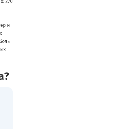
о:
270
тер и
х
 боль
тых
а?